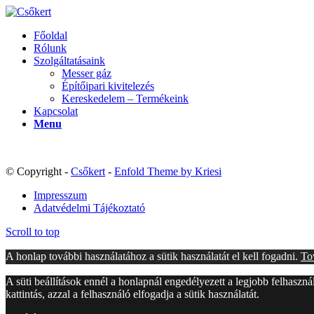
Főoldal
Rólunk
Szolgáltatásaink
Messer gáz
Építőipari kivitelezés
Kereskedelem – Termékeink
Kapcsolat
Menu
© Copyright -
Csőkert
-
Enfold Theme by Kriesi
Impresszum
Adatvédelmi Tájékoztató
Scroll to top
A honlap további használatához a sütik használatát el kell fogadni.
To
A süti beállítások ennél a honlapnál engedélyezett a legjobb felhaszn
kattintás, azzal a felhasználó elfogadja a sütik használatát.