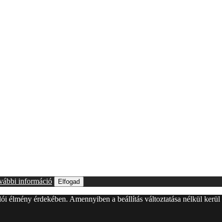
vábbi információ
Elfogad
álói élmény érdekében. Amennyiben a beállítás változtatása nélkül kerü