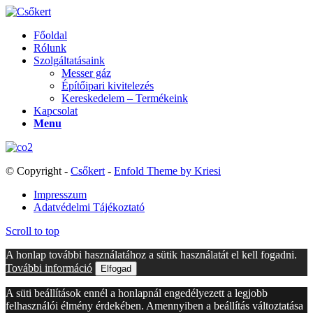
Főoldal
Rólunk
Szolgáltatásaink
Messer gáz
Építőipari kivitelezés
Kereskedelem – Termékeink
Kapcsolat
Menu
© Copyright -
Csőkert
-
Enfold Theme by Kriesi
Impresszum
Adatvédelmi Tájékoztató
Scroll to top
A honlap további használatához a sütik használatát el kell fogadni.
További információ
Elfogad
A süti beállítások ennél a honlapnál engedélyezett a legjobb
felhasználói élmény érdekében. Amennyiben a beállítás változtatása