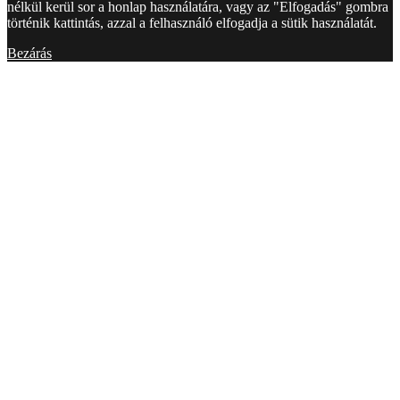
nélkül kerül sor a honlap használatára, vagy az "Elfogadás" gombra
történik kattintás, azzal a felhasználó elfogadja a sütik használatát.
Bezárás